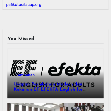
pafikotacilacap.org
You Missed
Tambahan
Ucapan Pernikahan Modern dan
Kekinian EF EFEKTA English for
Adults: Inspirasi Kata-kata yang Bikin
Momen Spesial Semakin Berarti