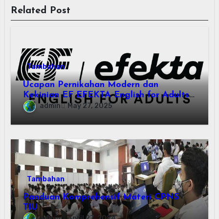
Related Post
Tambahan
Ucapan Pernikahan Modern dan
Kekinian EF EFEKTA English for Adults:
Inspirasi Kata-kata yang Bikin Momen
admin
May 27, 2025
Spesial Semakin Berarti
Tambahan
Panduan Komprehensif Materi CPNS
TIU
admin
April 27, 2024