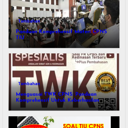
Tambahan
Panduan Komprehensif Materi CPNS
TIU
Tambahan
Menguasai TWK CPNS: Panduan
Komprehensif Untuk Keberhasilan