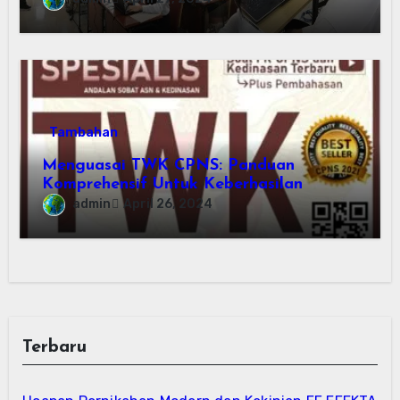
Tambahan
Menguasai TWK CPNS: Panduan
Komprehensif Untuk Keberhasilan
admin
April 26, 2024
Terbaru