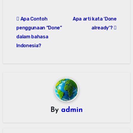
Post
Apa Contoh
Apa arti kata ‘Done
navigation
penggunaan “Done”
already’?
dalam bahasa
Indonesia?
By
admin