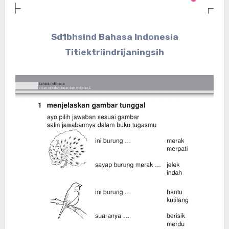
Sd1bhsind Bahasa Indonesia
Titiektriindrijaningsih