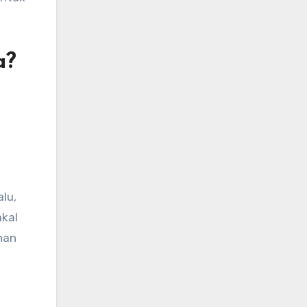
a?
lu,
akal
han