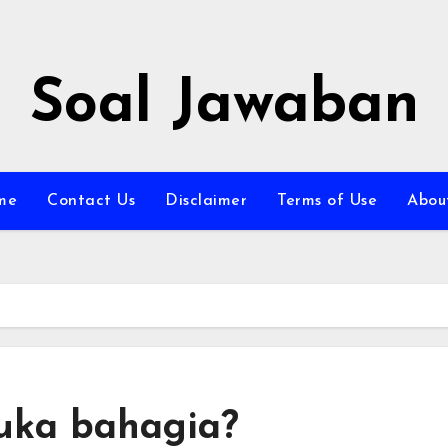
Soal Jawaban
me
Contact Us
Disclaimer
Terms of Use
Abou
uka bahagia?