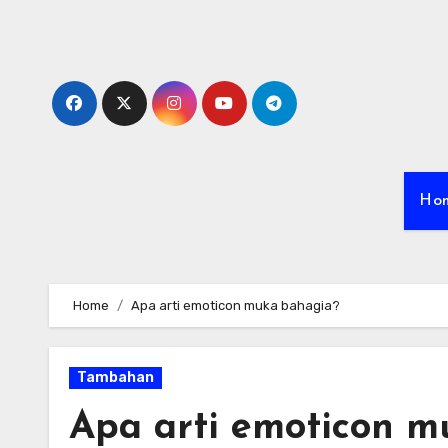
Skip
to
content
Ho
Home
Apa arti emoticon muka bahagia?
Tambahan
Apa arti emoticon m