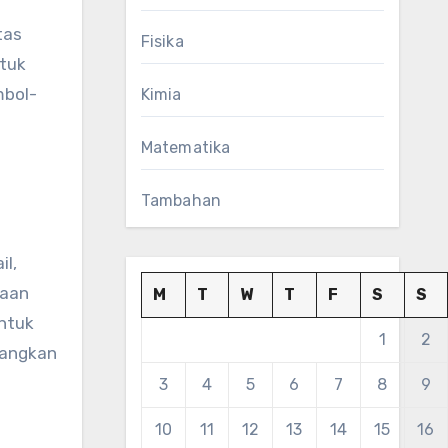
tas
Fisika
tuk
mbol-
Kimia
Matematika
Tambahan
il,
saan
M
T
W
T
F
S
S
untuk
1
2
gangkan
3
4
5
6
7
8
9
10
11
12
13
14
15
16