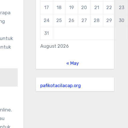
17
18
19
20
21
22
23
erapa
24
25
26
27
28
29
30
ing
31
 untuk
August 2026
untuk
« May
pafikotacilacap.org
line.
au
untuk