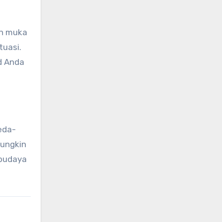
on muka
tuasi.
d Anda
eda-
mungkin
 budaya