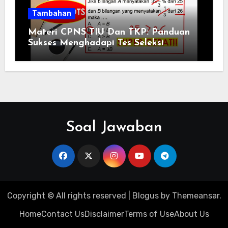
Tambahan
Materi CPNS TIU Dan TKP: Panduan
Sukses Menghadapi Tes Seleksi
Soal Jawaban
Copyright © All rights reserved
|
Blogus
by
Themeansar
.
Home
Contact Us
Disclaimer
Terms of Use
About Us