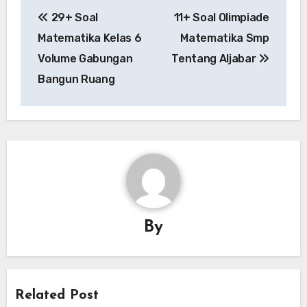
Post
29+ Soal
11+ Soal Olimpiade
navigation
Matematika Kelas 6
Matematika Smp
Volume Gabungan
Tentang Aljabar
Bangun Ruang
By
Related Post