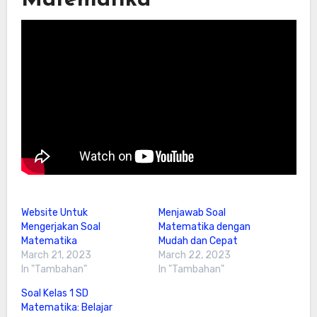
Matematika
Website Untuk
Menjawab Soal
Mengerjakan Soal
Matematika dengan
Matematika
Mudah dan Cepat
March 21, 2023
March 22, 2023
In "Tambahan"
In "Tambahan"
Soal Kelas 1 SD
Matematika: Belajar