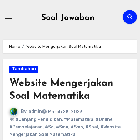
Skip
to
Soal Jawaban
content
Home
Website Mengerjakan Soal Matematika
Tambahan
Website Mengerjakan
Soal Matematika
By
admin
March 28, 2023
#Jenjang Pendidikan
,
#Matematika
,
#Online
,
#Pembelajaran
,
#Sd
,
#Sma
,
#Smp
,
#Soal
,
#Website
Mengerjakan Soal Matematika