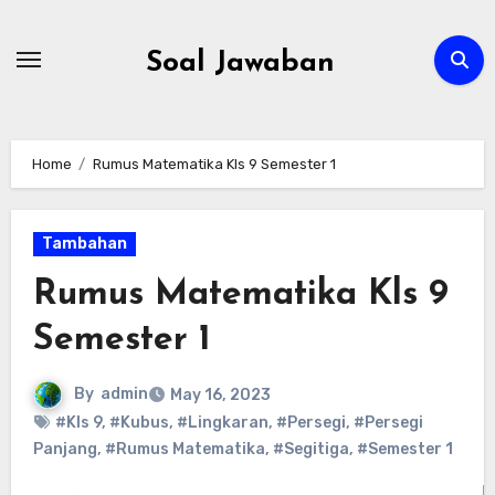
Skip
to
Soal Jawaban
content
Home
Rumus Matematika Kls 9 Semester 1
Tambahan
Rumus Matematika Kls 9
Semester 1
By
admin
May 16, 2023
#Kls 9
,
#Kubus
,
#Lingkaran
,
#Persegi
,
#Persegi
Panjang
,
#Rumus Matematika
,
#Segitiga
,
#Semester 1