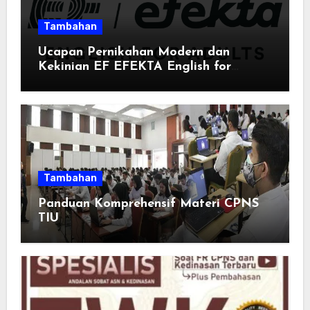
Tambahan
Ucapan Pernikahan Modern dan
Kekinian EF EFEKTA English for
Adults: Inspirasi Kata-kata yang Bikin
Momen Spesial Semakin Berarti
Tambahan
Panduan Komprehensif Materi CPNS
TIU