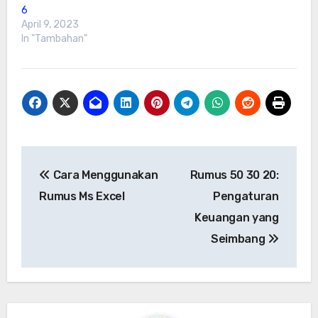
6
April 9, 2023
In "Tambahan"
Post
Cara Menggunakan
Rumus 50 30 20:
navigation
Rumus Ms Excel
Pengaturan
Keuangan yang
Seimbang