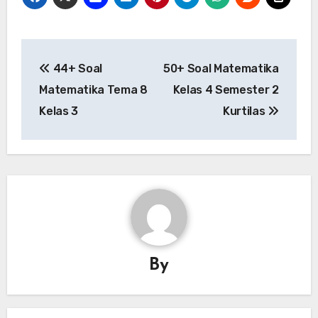
Post
44+ Soal
50+ Soal Matematika
navigation
Matematika Tema 8
Kelas 4 Semester 2
Kelas 3
Kurtilas
By