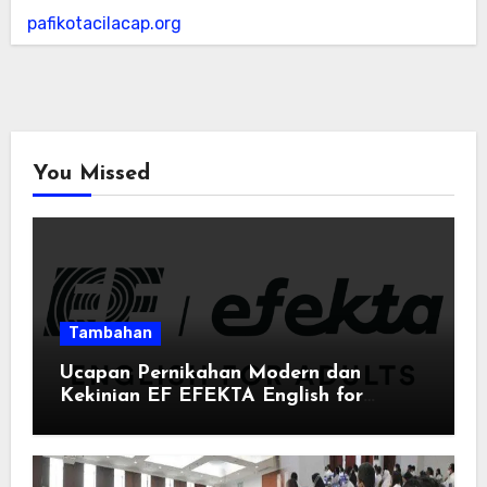
pafikotacilacap.org
You Missed
Tambahan
Ucapan Pernikahan Modern dan
Kekinian EF EFEKTA English for
Adults: Inspirasi Kata-kata yang Bikin
Momen Spesial Semakin Berarti