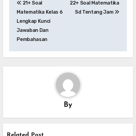
21+ Soal
22+ Soal Matematika
navigation
Matematika Kelas 6
Sd Tentang Jam
Lengkap Kunci
Jawaban Dan
Pembahasan
By
Related Post