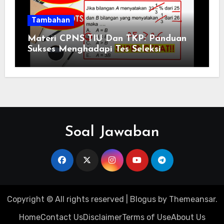
Tambahan
Materi CPNS TIU Dan TKP: Panduan
Sukses Menghadapi Tes Seleksi
Soal Jawaban
Copyright © All rights reserved
|
Blogus
by
Themeansar
.
Home
Contact Us
Disclaimer
Terms of Use
About Us