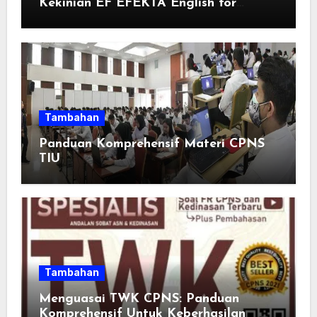
Kekinian EF EFEKTA English for
Adults: Inspirasi Kata-kata yang Bikin
Momen Spesial Semakin Berarti
Tambahan
Panduan Komprehensif Materi CPNS
TIU
Tambahan
Menguasai TWK CPNS: Panduan
Komprehensif Untuk Keberhasilan