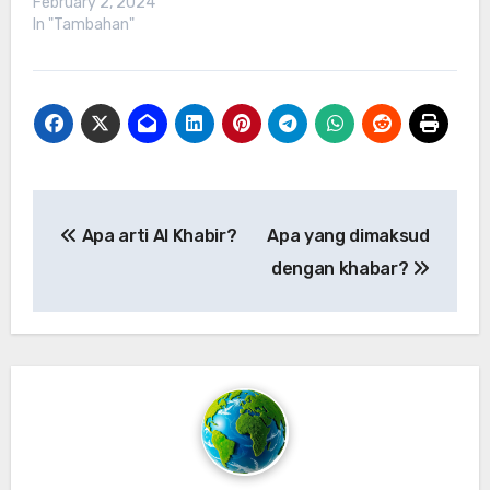
February 2, 2024
In "Tambahan"
Post
Apa arti Al Khabir?
Apa yang dimaksud
navigation
dengan khabar?