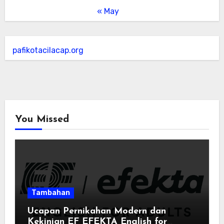
« May
pafikotacilacap.org
You Missed
Tambahan
Ucapan Pernikahan Modern dan
Kekinian EF EFEKTA English for