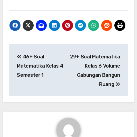
Post
46+ Soal
29+ Soal Matematika
navigation
Matematika Kelas 4
Kelas 6 Volume
Semester 1
Gabungan Bangun
Ruang