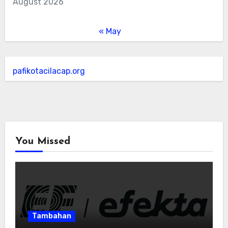
August 2026
« May
pafikotacilacap.org
You Missed
Tambahan