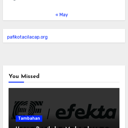
« May
pafikotacilacap.org
You Missed
Tambahan