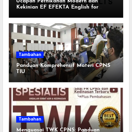
Ucapan Pernikahan Modern dan
Kekinian EF EFEKTA English for
Adults: Inspirasi Kata-kata yang Bikin
Momen Spesial Semakin Berarti
Tambahan
Panduan Komprehensif Materi CPNS
TIU
Tambahan
Menguasai TWK CPNS: Panduan