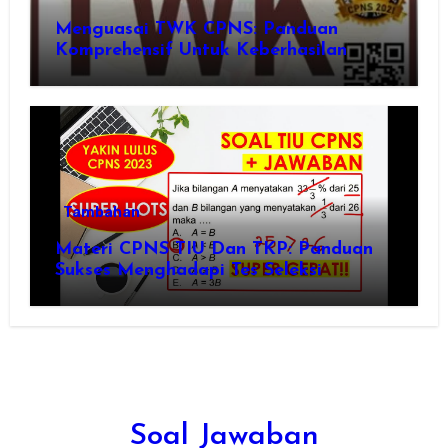
Menguasai TWK CPNS: Panduan
Komprehensif Untuk Keberhasilan
Tambahan
Materi CPNS TIU Dan TKP: Panduan
Sukses Menghadapi Tes Seleksi
Soal Jawaban