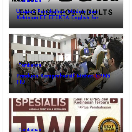
Tambahan
Ucapan Pernikahan Modern dan
Kekinian EF EFEKTA English for
Adults: Inspirasi Kata-kata yang Bikin
Momen Spesial Semakin Berarti
Tambahan
Panduan Komprehensif Materi CPNS
TIU
Tambahan