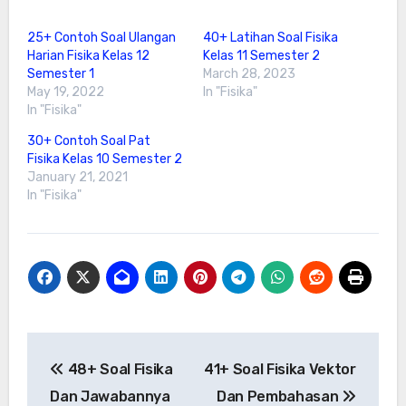
25+ Contoh Soal Ulangan
40+ Latihan Soal Fisika
Harian Fisika Kelas 12
Kelas 11 Semester 2
Semester 1
March 28, 2023
May 19, 2022
In "Fisika"
In "Fisika"
30+ Contoh Soal Pat
Fisika Kelas 10 Semester 2
January 21, 2021
In "Fisika"
Post
48+ Soal Fisika
41+ Soal Fisika Vektor
navigation
Dan Jawabannya
Dan Pembahasan