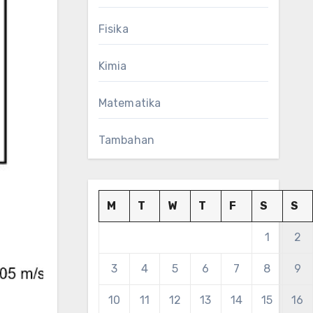
Fisika
Kimia
Matematika
Tambahan
M
T
W
T
F
S
S
1
2
3
4
5
6
7
8
9
10
11
12
13
14
15
16