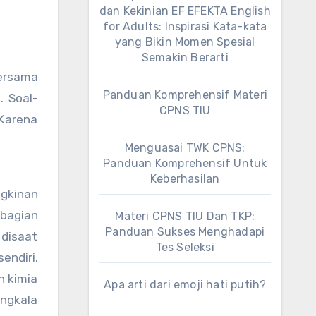
dan Kekinian EF EFEKTA English
for Adults: Inspirasi Kata-kata
yang Bikin Momen Spesial
Semakin Berarti
bersama
Panduan Komprehensif Materi
 Soal-
CPNS TIU
 Karena
Menguasai TWK CPNS:
Panduan Komprehensif Untuk
Keberhasilan
ngkinan
 bagian
Materi CPNS TIU Dan TKP:
Panduan Sukses Menghadapi
disaat
Tes Seleksi
endiri.
n kimia
Apa arti dari emoji hati putih?
angkala