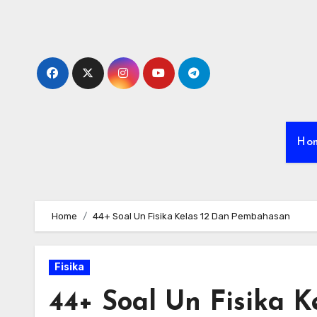
Skip
to
content
Ho
Home
44+ Soal Un Fisika Kelas 12 Dan Pembahasan
Fisika
44+ Soal Un Fisika 