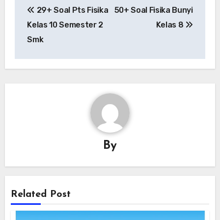
29+ Soal Pts Fisika
50+ Soal Fisika Bunyi
navigation
Kelas 10 Semester 2
Kelas 8
Smk
By
Related Post