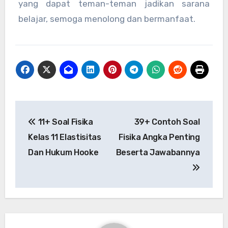
yang dapat teman-teman jadikan sarana
belajar, semoga menolong dan bermanfaat.
Post
11+ Soal Fisika
39+ Contoh Soal
navigation
Kelas 11 Elastisitas
Fisika Angka Penting
Dan Hukum Hooke
Beserta Jawabannya