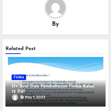
By
Related Post
Fisika
17+ Soal Dan Pembahasan Fisika Kelas
12 Pdf
May 1, 2023