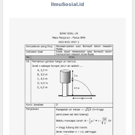
IlmuSosial.id