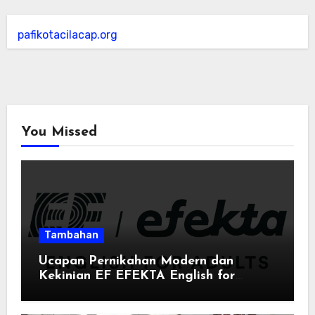
pafikotacilacap.org
You Missed
Tambahan
Ucapan Pernikahan Modern dan
Kekinian EF EFEKTA English for
Adults: Inspirasi Kata-kata yang Bikin
Momen Spesial Semakin Berarti