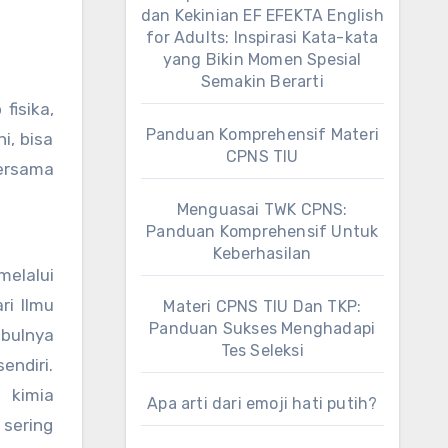
dan Kekinian EF EFEKTA English
for Adults: Inspirasi Kata-kata
yang Bikin Momen Spesial
Semakin Berarti
fisika,
Panduan Komprehensif Materi
i, bisa
CPNS TIU
bersama
Menguasai TWK CPNS:
Panduan Komprehensif Untuk
Keberhasilan
melalui
ri Ilmu
Materi CPNS TIU Dan TKP:
Panduan Sukses Menghadapi
bulnya
Tes Seleksi
endiri.
n kimia
Apa arti dari emoji hati putih?
 sering