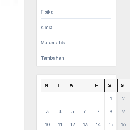
Fisika
Kimia
Matematika
Tambahan
M
T
W
T
F
S
S
1
2
3
4
5
6
7
8
9
10
11
12
13
14
15
16