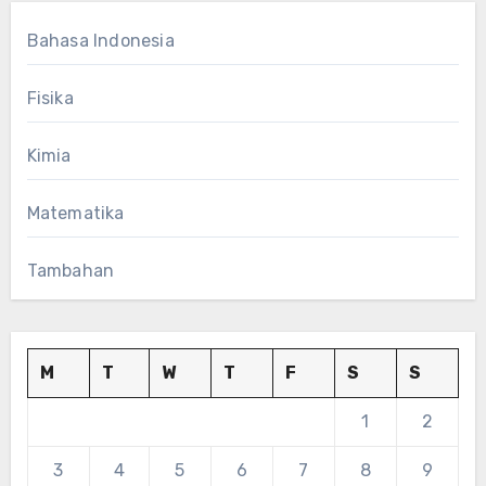
Bahasa Indonesia
Fisika
Kimia
Matematika
Tambahan
M
T
W
T
F
S
S
1
2
3
4
5
6
7
8
9