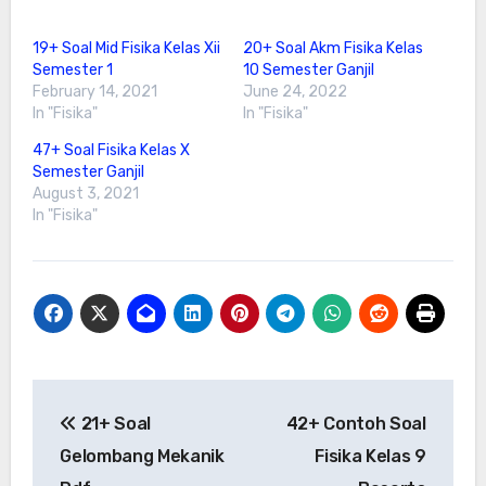
19+ Soal Mid Fisika Kelas Xii
20+ Soal Akm Fisika Kelas
Semester 1
10 Semester Ganjil
February 14, 2021
June 24, 2022
In "Fisika"
In "Fisika"
47+ Soal Fisika Kelas X
Semester Ganjil
August 3, 2021
In "Fisika"
Post
21+ Soal
42+ Contoh Soal
navigation
Gelombang Mekanik
Fisika Kelas 9