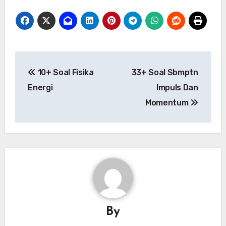
Post
10+ Soal Fisika
33+ Soal Sbmptn
navigation
Energi
Impuls Dan
Momentum
By