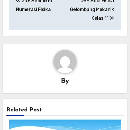
20+ Soal Akm
23+ Soal Fisika
navigation
Numerasi Fisika
Gelombang Mekanik
Kelas 11
By
Related Post