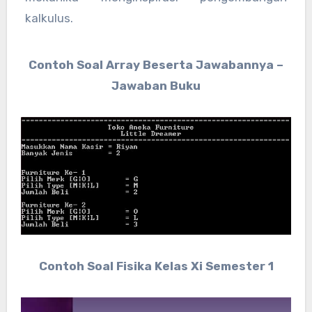
kalkulus.
Contoh Soal Array Beserta Jawabannya –
Jawaban Buku
Contoh Soal Fisika Kelas Xi Semester 1