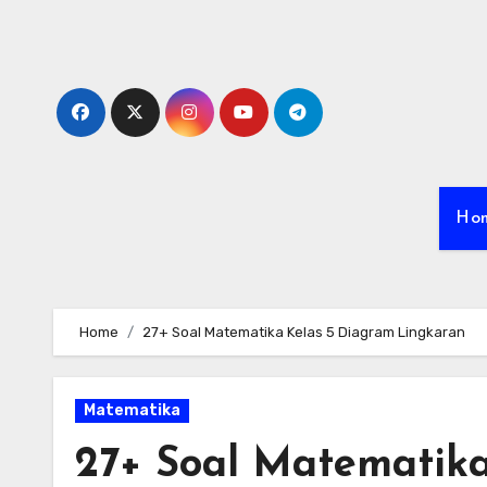
Skip
to
content
Ho
Home
27+ Soal Matematika Kelas 5 Diagram Lingkaran
Matematika
27+ Soal Matematika