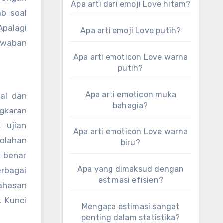
Apa arti dari emoji Love hitam?
b soal
Apalagi
Apa arti emoji Love putih?
jawaban
Apa arti emoticon Love warna
putih?
Apa arti emoticon muka
al dan
bahagia?
ngkaran
 ujian
Apa arti emoticon Love warna
olahan
biru?
n benar
Apa yang dimaksud dengan
erbagai
estimasi efisien?
ahasan
. Kunci
Mengapa estimasi sangat
penting dalam statistika?