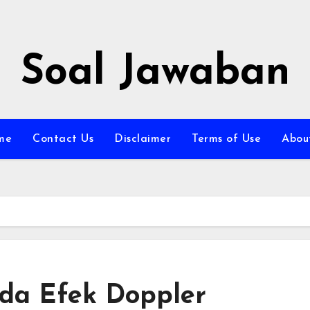
Soal Jawaban
me
Contact Us
Disclaimer
Terms of Use
Abou
nda Efek Doppler