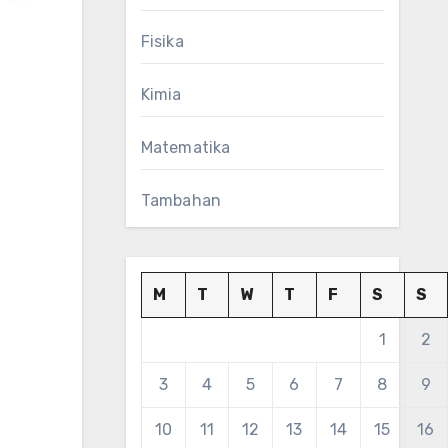
Fisika
Kimia
Matematika
Tambahan
M
T
W
T
F
S
S
1
2
3
4
5
6
7
8
9
10
11
12
13
14
15
16