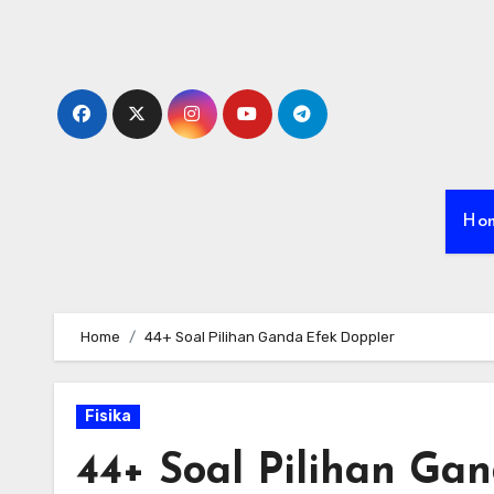
Skip
to
content
Ho
Home
44+ Soal Pilihan Ganda Efek Doppler
Fisika
44+ Soal Pilihan Ga