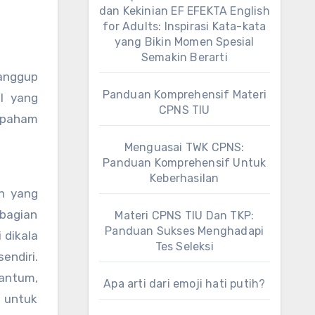
dan Kekinian EF EFEKTA English
for Adults: Inspirasi Kata-kata
yang Bikin Momen Spesial
Semakin Berarti
sanggup
Panduan Komprehensif Materi
l yang
CPNS TIU
i paham
Menguasai TWK CPNS:
Panduan Komprehensif Untuk
Keberhasilan
an yang
 bagian
Materi CPNS TIU Dan TKP:
Panduan Sukses Menghadapi
 dikala
Tes Seleksi
endiri.
uantum,
Apa arti dari emoji hati putih?
n untuk