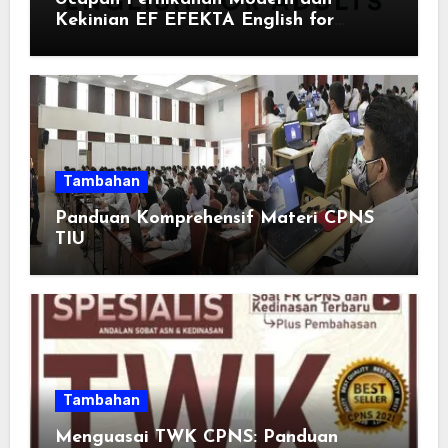
Kekinian EF EFEKTA English for
Adults: Inspirasi Kata-kata yang Bikin
Momen Spesial Semakin Berarti
Tambahan
Panduan Komprehensif Materi CPNS
TIU
Tambahan
Menguasai TWK CPNS: Panduan