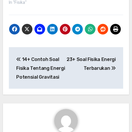
In "Fisika"
Post
14+ Contoh Soal
23+ Soal Fisika Energi
navigation
Fisika Tentang Energi
Terbarukan
Potensial Gravitasi