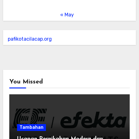
« May
pafikotacilacap.org
You Missed
Tambahan
Ucapan Pernikahan Modern dan