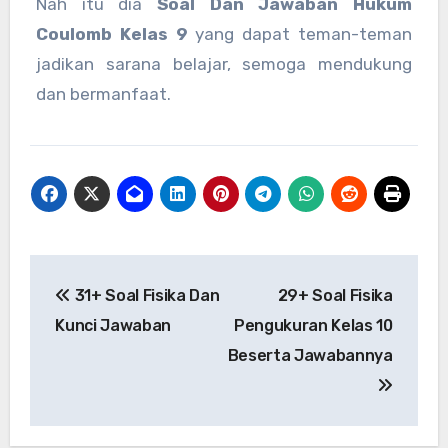
Nah itu dia
Soal Dan Jawaban Hukum
Coulomb Kelas 9
yang dapat teman-teman
jadikan sarana belajar, semoga mendukung
dan bermanfaat.
Post
31+ Soal Fisika Dan
29+ Soal Fisika
navigation
Kunci Jawaban
Pengukuran Kelas 10
Beserta Jawabannya