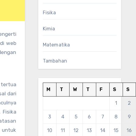
Fisika
Kimia
engerti
 di web
Matematika
 dengan
Tambahan
 tertua
M
T
W
T
F
S
S
al dari
nculnya
1
2
 Fisika
3
4
5
6
7
8
9
batasan
n untuk
10
11
12
13
14
15
16