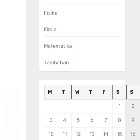
Fisika
Kimia
Matematika
Tambahan
M
T
W
T
F
S
S
1
2
3
4
5
6
7
8
9
10
11
12
13
14
15
16