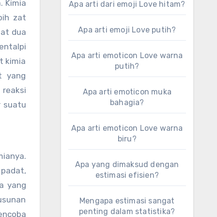
. Kimia
Apa arti dari emoji Love hitam?
bih zat
Apa arti emoji Love putih?
aat dua
entalpi
Apa arti emoticon Love warna
t kimia
putih?
t yang
 reaksi
Apa arti emoticon muka
bahagia?
r suatu
Apa arti emoticon Love warna
biru?
mianya.
Apa yang dimaksud dengan
 padat,
estimasi efisien?
sa yang
usunan
Mengapa estimasi sangat
penting dalam statistika?
encoba