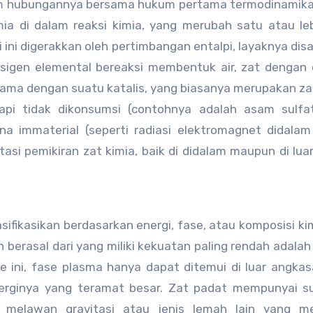
am hubungannya bersama hukum pertama termodinamika
imia di dalam reaksi kimia, yang merubah satu atau le
i ini digerakkan oleh pertimbangan entalpi, layaknya dis
oksigen elemental bereaksi membentuk air, zat dengan 
bersama dengan suatu katalis, yang biasanya merupakan za
tapi tidak dikonsumsi (contohnya adalah asam sulfa
ena immaterial (seperti radiasi elektromagnet didalam
asi pemikiran zat kimia, baik di didalam maupun di lua
sifikasikan berdasarkan energi, fase, atau komposisi ki
 berasal dari yang miliki kekuatan paling rendah adalah
se ini, fase plasma hanya dapat ditemui di luar angka
nerginya yang teramat besar. Zat padat mempunyai s
melawan gravitasi atau jenis lemah lain yang m