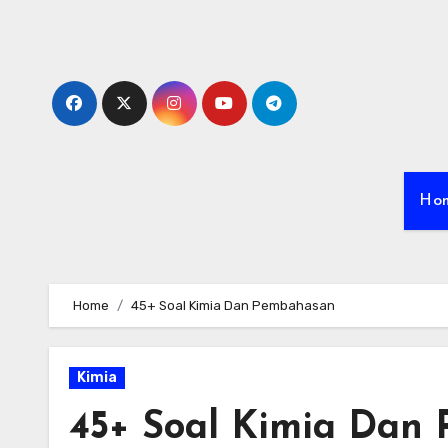
Skip
to
content
Ho
Home
45+ Soal Kimia Dan Pembahasan
Kimia
45+ Soal Kimia Dan