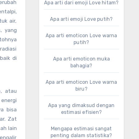
merubah
Apa arti dari emoji Love hitam?
ntalpi,
Apa arti emoji Love putih?
uk air,
s, yang
Apa arti emoticon Love warna
ntohnya
putih?
radiasi
baik di
Apa arti emoticon muka
bahagia?
Apa arti emoticon Love warna
biru?
e, atau
 energi
Apa yang dimaksud dengan
ya bisa
estimasi efisien?
ar. Zat
ah lain
Mengapa estimasi sangat
penting dalam statistika?
engalir