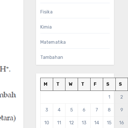
Fisika
Kimia
Matematika
Tambahan
M
T
W
T
F
S
S
1
2
3
4
5
6
7
8
9
10
11
12
13
14
15
16