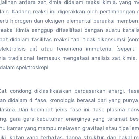
 jalinan antara zat kimia didalam reaksi kimia, yang 
lain. Kadang reaksi ini digerakkan oleh pertimbangan e
perti hidrogen dan oksigen elemental bereaksi membent
eaksi kimia sanggup difasilitasi dengan suatu katali
bat didalam fasilitas reaksi tapi tidak dikonsumsi (co
ektrolisis air) atau fenomena immaterial (seperti 
ia tradisional termasuk mengatasi analisis zat kimia, 
idalam spektroskopi.
at condong diklasifikasikan berdasarkan energi, fas
n didalam 4 fase, kronologis berasal dari yang punya
plasma. Dari keempat jenis fase ini, fase plasma han
ang, gara-gara kebutuhan energinya yang teramat bes
u kamar yang mampu melawan gravitasi atau tipe lem
i ikatan yang terbatas, tanpa struktur, dan bakal m