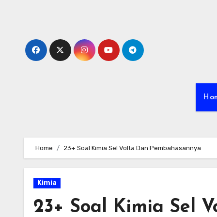
Skip
to
content
Ho
Home
23+ Soal Kimia Sel Volta Dan Pembahasannya
Kimia
23+ Soal Kimia Sel 