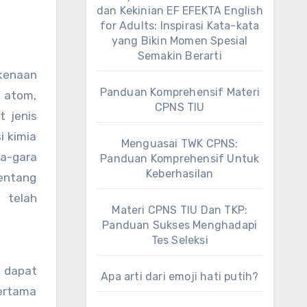
dan Kekinian EF EFEKTA English
for Adults: Inspirasi Kata-kata
yang Bikin Momen Spesial
Semakin Berarti
rkenaan
Panduan Komprehensif Materi
t atom,
CPNS TIU
t jenis
i kimia
Menguasai TWK CPNS:
ra-gara
Panduan Komprehensif Untuk
Keberhasilan
tentang
 telah
Materi CPNS TIU Dan TKP:
Panduan Sukses Menghadapi
Tes Seleksi
 dapat
Apa arti dari emoji hati putih?
pertama