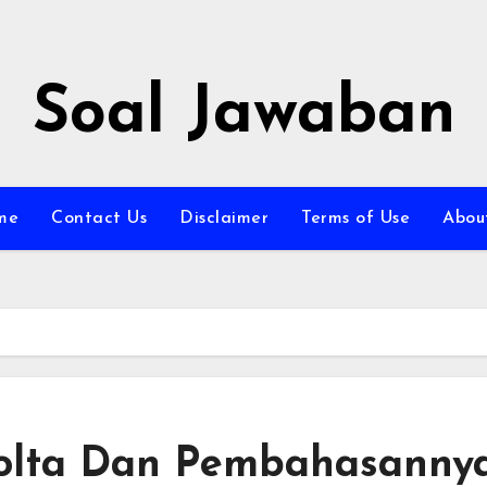
Soal Jawaban
me
Contact Us
Disclaimer
Terms of Use
Abou
Volta Dan Pembahasanny