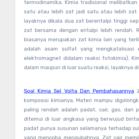
termodinamika. Kimia tradisional melibatkan
satu atau lebih zat jadi satu atau lebih zat 
layaknya dikala dua zat berentalpi tinggi se
zat bersama dengan entalpi lebih rendah. R
biasanya merupakan zat kimia lain yang terli
adalah asam sulfat yang mengkatalisasi el
elektromagnet didalam reaksi fotokimia). Kim
dalam maupun di luar suatu reaksi, layaknya d
Soal Kimia Sel Volta Dan Pembahasannya
Z
komposisi kimianya. Materi mampu digolongka
paling rendah adalah padat, cair, gas, dan 
ditemui di luar angkasa yang berwujud bint
padat punya susunan selamanya terhadap suh
yang mencoba mengubahnya. Zat cair memilik