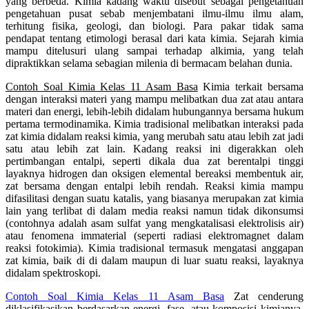
yang berbeda. Kimia kadang waktu disebut sebagai pengetahuan
pengetahuan pusat sebab menjembatani ilmu-ilmu ilmu alam,
terhitung fisika, geologi, dan biologi. Para pakar tidak sama
pendapat tentang etimologi berasal dari kata kimia. Sejarah kimia
mampu ditelusuri ulang sampai terhadap alkimia, yang telah
dipraktikkan selama sebagian milenia di bermacam belahan dunia.
Contoh Soal Kimia Kelas 11 Asam Basa
Kimia terkait bersama
dengan interaksi materi yang mampu melibatkan dua zat atau antara
materi dan energi, lebih-lebih didalam hubungannya bersama hukum
pertama termodinamika. Kimia tradisional melibatkan interaksi pada
zat kimia didalam reaksi kimia, yang merubah satu atau lebih zat jadi
satu atau lebih zat lain. Kadang reaksi ini digerakkan oleh
pertimbangan entalpi, seperti dikala dua zat berentalpi tinggi
layaknya hidrogen dan oksigen elemental bereaksi membentuk air,
zat bersama dengan entalpi lebih rendah. Reaksi kimia mampu
difasilitasi dengan suatu katalis, yang biasanya merupakan zat kimia
lain yang terlibat di dalam media reaksi namun tidak dikonsumsi
(contohnya adalah asam sulfat yang mengkatalisasi elektrolisis air)
atau fenomena immaterial (seperti radiasi elektromagnet dalam
reaksi fotokimia). Kimia tradisional termasuk mengatasi anggapan
zat kimia, baik di di dalam maupun di luar suatu reaksi, layaknya
didalam spektroskopi.
Contoh Soal Kimia Kelas 11 Asam Basa
Zat cenderung
diklasifikasikan berdasarkan energi, fase, atau komposisi kimianya.