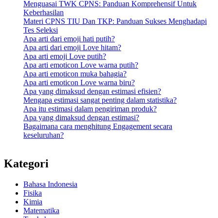
Menguasai TWK CPNS: Panduan Komprehensif Untuk
Keberhasilan
Materi CPNS TIU Dan TKP: Panduan Sukses Menghadapi
Tes Seleksi
Apa arti dari emoji hati putih?
Apa arti dari emoji Love hitam?
Apa arti emoji Love putih?
Apa arti emoticon Love warna putih?
Apa arti emoticon muka bahagia?
Apa arti emoticon Love warna biru?
Apa yang dimaksud dengan estimasi efisien?
Mengapa estimasi sangat penting dalam statistika?
Apa itu estimasi dalam pengiriman produk?
Apa yang dimaksud dengan estimasi?
Bagaimana cara menghitung Engagement secara
keseluruhan?
Kategori
Bahasa Indonesia
Fisika
Kimia
Matematika