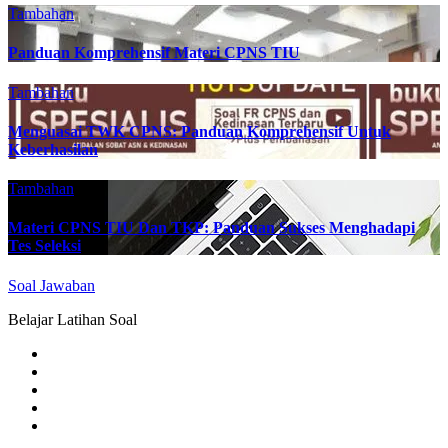
Tambahan
Panduan Komprehensif Materi CPNS TIU
Tambahan
Menguasai TWK CPNS: Panduan Komprehensif Untuk
Keberhasilan
Tambahan
Materi CPNS TIU Dan TKP: Panduan Sukses Menghadapi
Tes Seleksi
Soal Jawaban
Belajar Latihan Soal