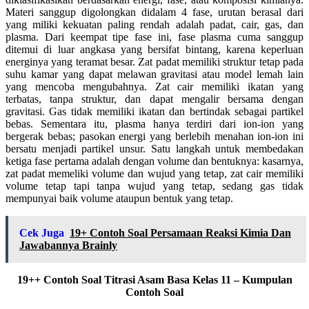
Materi sanggup digolongkan didalam 4 fase, urutan berasal dari
yang miliki kekuatan paling rendah adalah padat, cair, gas, dan
plasma. Dari keempat tipe fase ini, fase plasma cuma sanggup
ditemui di luar angkasa yang bersifat bintang, karena keperluan
energinya yang teramat besar. Zat padat memiliki struktur tetap pada
suhu kamar yang dapat melawan gravitasi atau model lemah lain
yang mencoba mengubahnya. Zat cair memiliki ikatan yang
terbatas, tanpa struktur, dan dapat mengalir bersama dengan
gravitasi. Gas tidak memiliki ikatan dan bertindak sebagai partikel
bebas. Sementara itu, plasma hanya terdiri dari ion-ion yang
bergerak bebas; pasokan energi yang berlebih menahan ion-ion ini
bersatu menjadi partikel unsur. Satu langkah untuk membedakan
ketiga fase pertama adalah dengan volume dan bentuknya: kasarnya,
zat padat memeliki volume dan wujud yang tetap, zat cair memiliki
volume tetap tapi tanpa wujud yang tetap, sedang gas tidak
mempunyai baik volume ataupun bentuk yang tetap.
Cek Juga
19+ Contoh Soal Persamaan Reaksi Kimia Dan
Jawabannya Brainly
19++ Contoh Soal Titrasi Asam Basa Kelas 11 – Kumpulan
Contoh Soal