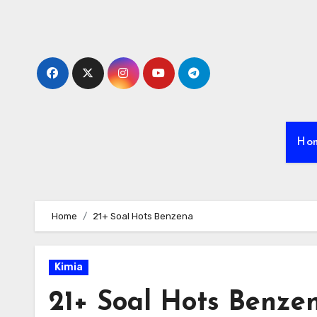
Skip
to
content
Ho
Home
21+ Soal Hots Benzena
Kimia
21+ Soal Hots Benze