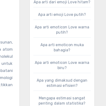
Apa arti dari emoji Love hitam?
Apa arti emoji Love putih?
Apa arti emoticon Love warna
putih?
usunan,
Apa arti emoticon muka
ra atom
bahagia?
molekul
Apa arti emoticon Love warna
a untuk
biru?
mbatani
imologi
Apa yang dimaksud dengan
ktikkan
estimasi efisien?
Mengapa estimasi sangat
penting dalam statistika?