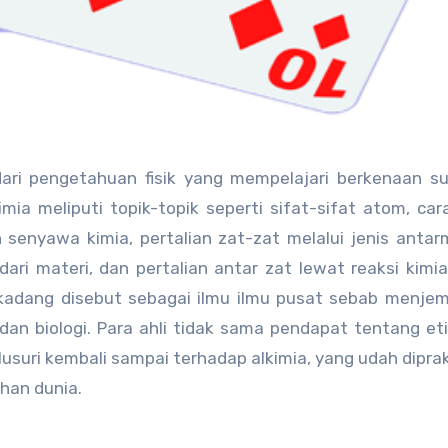
dari pengetahuan fisik yang mempelajari berkenaan s
imia meliputi topik-topik seperti sifat-sifat atom, ca
nyawa kimia, pertalian zat-zat melalui jenis antar
dari materi, dan pertalian antar zat lewat reaksi kimi
kadang disebut sebagai ilmu ilmu pusat sebab menje
, dan biologi. Para ahli tidak sama pendapat tentang et
telusuri kembali sampai terhadap alkimia, yang udah dipra
ahan dunia.