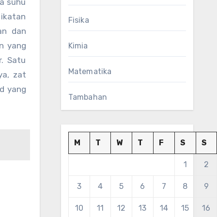
da suhu
 ikatan
Fisika
tan dan
on yang
Kimia
r. Satu
Matematika
a, zat
ud yang
Tambahan
M
T
W
T
F
S
S
1
2
3
4
5
6
7
8
9
10
11
12
13
14
15
16