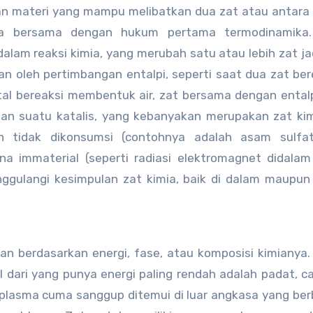
nan materi yang mampu melibatkan dua zat atau antara
ya bersama dengan hukum pertama termodinamika.
 dalam reaksi kimia, yang merubah satu atau lebih zat ja
kkan oleh pertimbangan entalpi, seperti saat dua zat ber
tal bereaksi membentuk air, zat bersama dengan entalp
gan suatu katalis, yang kebanyakan merupakan zat kim
n tidak dikonsumsi (contohnya adalah asam sulfa
ena immaterial (seperti radiasi elektromagnet didalam
nggulangi kesimpulan zat kimia, baik di dalam maupun 
kan berdasarkan energi, fase, atau komposisi kimianya.
 dari yang punya energi paling rendah adalah padat, cai
e plasma cuma sanggup ditemui di luar angkasa yang be