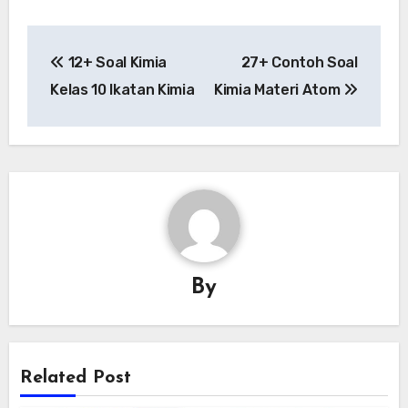
Post
12+ Soal Kimia
27+ Contoh Soal
navigation
Kelas 10 Ikatan Kimia
Kimia Materi Atom
By
Related Post