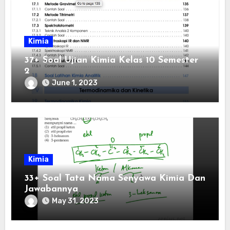
Kimia
37+ Soal Ujian Kimia Kelas 10 Semester
2
June 1, 2023
Kimia
33+ Soal Tata Nama Senyawa Kimia Dan
Jawabannya
May 31, 2023