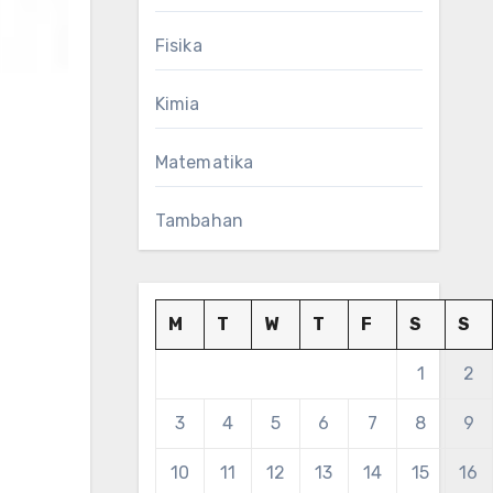
Fisika
Kimia
Matematika
Tambahan
M
T
W
T
F
S
S
1
2
3
4
5
6
7
8
9
10
11
12
13
14
15
16