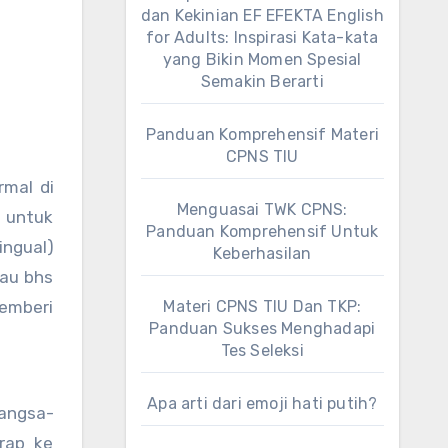
dan Kekinian EF EFEKTA English
for Adults: Inspirasi Kata-kata
yang Bikin Momen Spesial
Semakin Berarti
Panduan Komprehensif Materi
CPNS TIU
rmal di
Menguasai TWK CPNS:
n untuk
Panduan Komprehensif Untuk
ingual)
Keberhasilan
tau bhs
memberi
Materi CPNS TIU Dan TKP:
Panduan Sukses Menghadapi
Tes Seleksi
Apa arti dari emoji hati putih?
bangsa-
erap ke