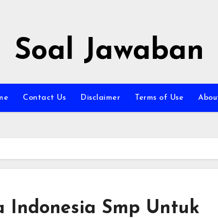
Soal Jawaban
me
Contact Us
Disclaimer
Terms of Use
Abou
a Indonesia Smp Untuk