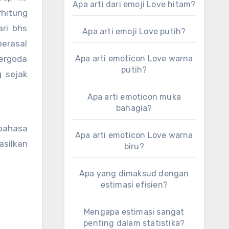
Apa arti dari emoji Love hitam?
rhitung
ari bhs
Apa arti emoji Love putih?
berasal
tergoda
Apa arti emoticon Love warna
putih?
g sejak
Apa arti emoticon muka
bahagia?
bahasa
Apa arti emoticon Love warna
silkan
biru?
Apa yang dimaksud dengan
estimasi efisien?
Mengapa estimasi sangat
penting dalam statistika?