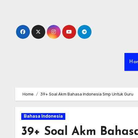
Skip
to
content
Ho
Home
39+ Soal Akm Bahasa Indonesia Smp Untuk Guru
Bahasa Indonesia
39+ Soal Akm Bahas