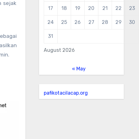
n sejak
17
18
19
20
21
22
23
24
25
26
27
28
29
30
ebagai
31
silkan
August 2026
min.
« May
pafikotacilacap.org