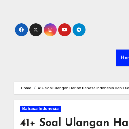
Skip
to
content
Ho
Home
41+ Soal Ulangan Harian Bahasa Indonesia Bab 1 Ke
Bahasa Indonesia
41+ Soal Ulangan Ha