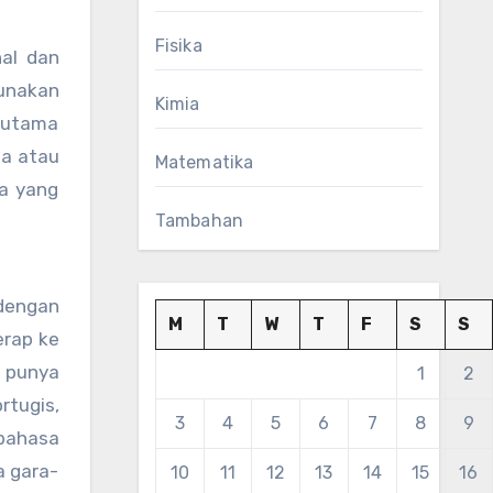
Fisika
nal dan
gunakan
Kimia
erutama
ea atau
Matematika
da yang
Tambahan
 dengan
M
T
W
T
F
S
S
erap ke
a punya
1
2
rtugis,
3
4
5
6
7
8
9
 bahasa
a gara-
10
11
12
13
14
15
16