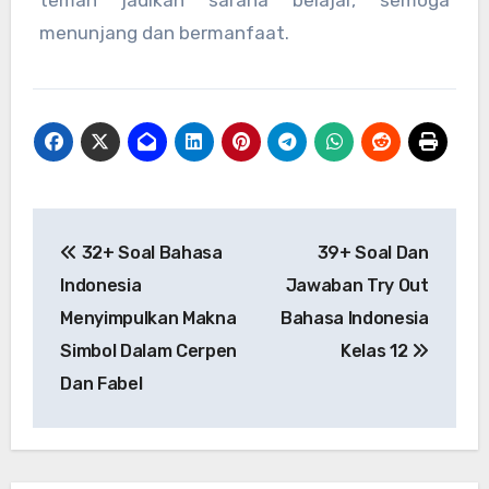
menunjang dan bermanfaat.
Post
32+ Soal Bahasa
39+ Soal Dan
navigation
Indonesia
Jawaban Try Out
Menyimpulkan Makna
Bahasa Indonesia
Simbol Dalam Cerpen
Kelas 12
Dan Fabel