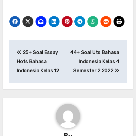
Post
25+ Soal Essay
44+ Soal Uts Bahasa
navigation
Hots Bahasa
Indonesia Kelas 4
Indonesia Kelas 12
Semester 2 2022