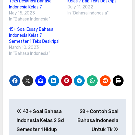
Teks Deskripsi Bahasa
Kelas 7 Bab Teks Deskripsi
Indonesia Kelas 7
July 11, 2022
May 15, 2023
In "Bahasa Indonesia"
In "Bahasa Indonesia"
15+ Soal Essay Bahasa
Indonesia Kelas 7
Semester 1 Teks Deskripsi
March 10, 2023
In "Bahasa Indonesia"
Post
43+ Soal Bahasa
28+ Contoh Soal
navigation
Indonesia Kelas 2 Sd
Bahasa Indonesia
Semester 1 Hidup
Untuk Tk