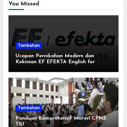
You Missed
Tambahan
Ucapan Pernikahan Modern dan
Kekinian EF EFEKTA English for
Adults: Inspirasi Kata-kata yang Bikin
Momen Spesial Semakin Berarti
Tambahan
Panduan Komprehensif Materi CPNS
TIU