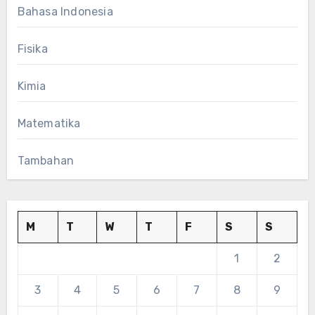
Bahasa Indonesia
Fisika
Kimia
Matematika
Tambahan
M
T
W
T
F
S
S
1
2
3
4
5
6
7
8
9