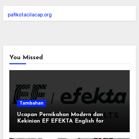
pafikotacilacap.org
You Missed
Tambahan
Ucapan Pernikahan Modern dan
Kekinian EF EFEKTA English for
Adults: Inspirasi Kata-kata yang Bikin
Momen Spesial Semakin Berarti