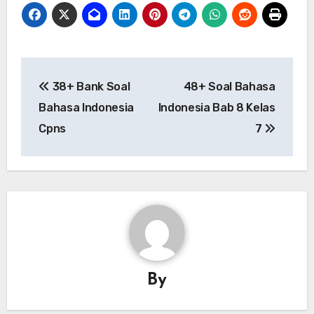
Post
38+ Bank Soal
48+ Soal Bahasa
navigation
Bahasa Indonesia
Indonesia Bab 8 Kelas
Cpns
7
By