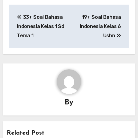
Post
33+ Soal Bahasa
19+ Soal Bahasa
navigation
Indonesia Kelas 1 Sd
Indonesia Kelas 6
Tema 1
Usbn
By
Related Post