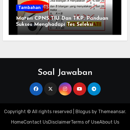
Tambahan
Materi CPNS TIU Dan TKP: Panduan
Sukses Menghadapi Tes Seleksi
Soal Jawaban
Copyright © All rights reserved
|
Blogus
by
Themeansar
.
Home
Contact Us
Disclaimer
Terms of Use
About Us