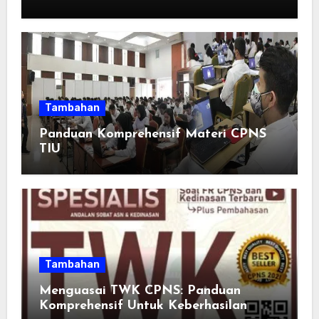
Adults: Inspirasi Kata-kata yang Bikin
Momen Spesial Semakin Berarti
Tambahan
Panduan Komprehensif Materi CPNS
TIU
Tambahan
Menguasai TWK CPNS: Panduan
Komprehensif Untuk Keberhasilan