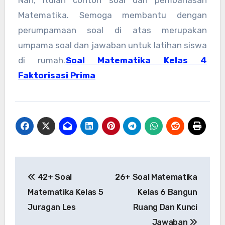
Nah, itulah contoh soal dan pembahasan
Matematika. Semoga membantu dengan
perumpamaan soal di atas merupakan
umpama soal dan jawaban untuk latihan siswa
di rumah.
Soal Matematika Kelas 4
Faktorisasi Prima
Post
42+ Soal
26+ Soal Matematika
navigation
Matematika Kelas 5
Kelas 6 Bangun
Juragan Les
Ruang Dan Kunci
Jawaban