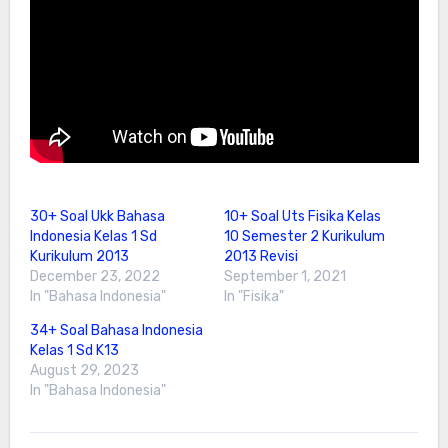
30+ Soal Ukk Bahasa
10+ Soal Uts Fisika Kelas
Indonesia Kelas 1 Sd
10 Semester 2 Kurikulum
Kurikulum 2013
2013 Revisi
December 23, 2022
September 1, 2021
In "Bahasa Indonesia"
In "Fisika"
34+ Soal Bahasa Indonesia
Kelas 1 Sd K13
August 29, 2023
In "Bahasa Indonesia"