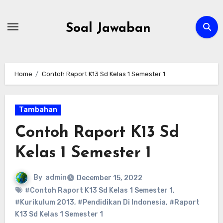
Skip
to
Soal Jawaban
content
Home
Contoh Raport K13 Sd Kelas 1 Semester 1
Tambahan
Contoh Raport K13 Sd
Kelas 1 Semester 1
By
admin
December 15, 2022
#Contoh Raport K13 Sd Kelas 1 Semester 1
,
#Kurikulum 2013
,
#Pendidikan Di Indonesia
,
#Raport
K13 Sd Kelas 1 Semester 1