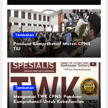
Adults: Inspirasi Kata-kata yang Bikin
Momen Spesial Semakin Berarti
Tambahan
Panduan Komprehensif Materi CPNS
TIU
Tambahan
Menguasai TWK CPNS: Panduan
Komprehensif Untuk Keberhasilan