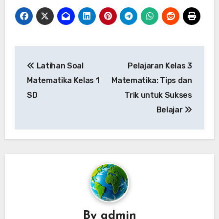
Post
Latihan Soal
Pelajaran Kelas 3
navigation
Matematika Kelas 1
Matematika: Tips dan
SD
Trik untuk Sukses
Belajar
By
admin