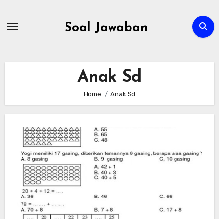
Skip
to
Soal Jawaban
content
Anak Sd
Home
Anak Sd