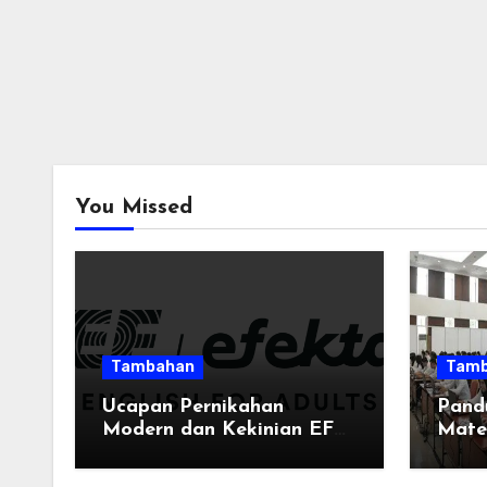
You Missed
Tambahan
Tamb
Ucapan Pernikahan
Pand
Modern dan Kekinian EF
Mate
EFEKTA English for
Adults: Inspirasi Kata-kata