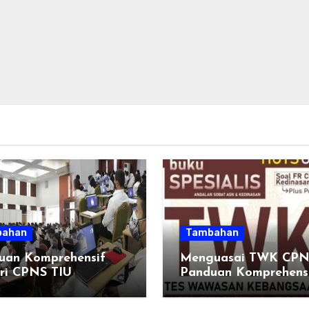
ahan
Tambahan
uan Komprehensif
Menguasai TWK CPN
ri CPNS TIU
Panduan Komprehens
Untuk Keberhasilan