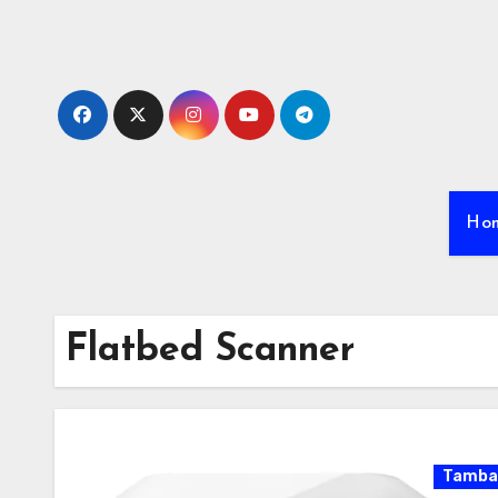
Skip
to
content
Ho
Flatbed Scanner
Tamba