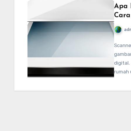
Apa 
Cara
ad
Scanne
gambar
digital
rumah 