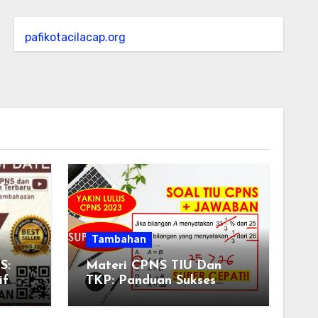
pafikotacilacap.org
Tambahan
S:
Materi CPNS TIU Dan
if
TKP: Panduan Sukses
Menghadapi Tes Seleksi