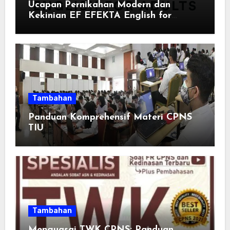
Ucapan Pernikahan Modern dan
Kekinian EF EFEKTA English for
Adults: Inspirasi Kata-kata yang Bikin
Momen Spesial Semakin Berarti
Tambahan
Panduan Komprehensif Materi CPNS
TIU
Tambahan
Menguasai TWK CPNS: Panduan