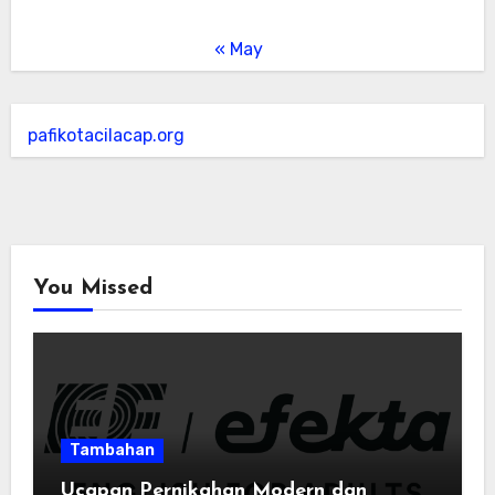
« May
pafikotacilacap.org
You Missed
Tambahan
Ucapan Pernikahan Modern dan