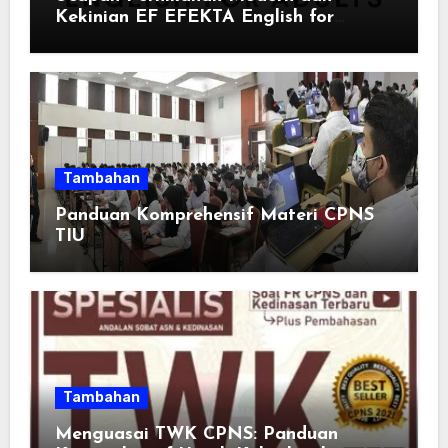
Kekinian EF EFEKTA English for
Adults: Inspirasi Kata-kata yang Bikin
Momen Spesial Semakin Berarti
Tambahan
Panduan Komprehensif Materi CPNS
TIU
Tambahan
Menguasai TWK CPNS: Panduan