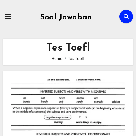
Skip
to
Soal Jawaban
content
Tes Toefl
Home
Tes Toefl