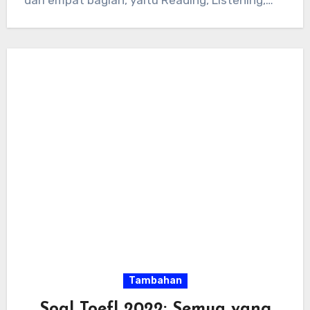
dari empat bagian, yaitu Reading, Listening,…
Tambahan
Soal Toefl 2022: Semua yang