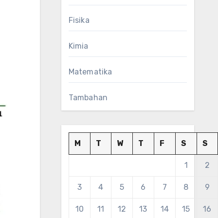
Fisika
Kimia
Matematika
Tambahan
M
T
W
T
F
S
S
1
2
3
4
5
6
7
8
9
10
11
12
13
14
15
16