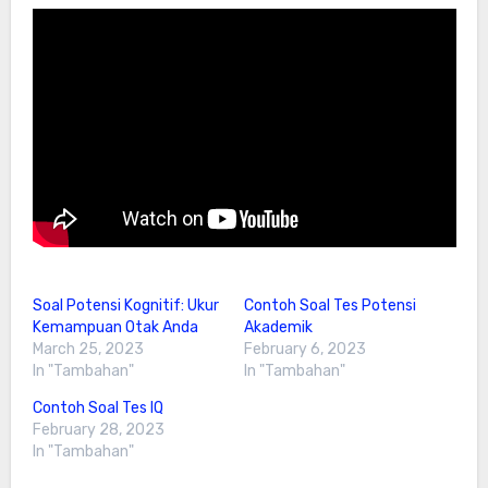
Soal Potensi Kognitif: Ukur
Contoh Soal Tes Potensi
Kemampuan Otak Anda
Akademik
March 25, 2023
February 6, 2023
In "Tambahan"
In "Tambahan"
Contoh Soal Tes IQ
February 28, 2023
In "Tambahan"