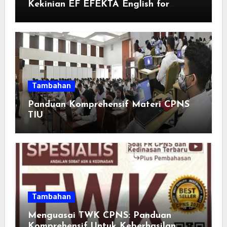
Kekinian EF EFEKTA English for
Adults: Inspirasi Kata-kata yang Bikin
Momen Spesial Semakin Berarti
Tambahan
Panduan Komprehensif Materi CPNS
TIU
Tambahan
Menguasai TWK CPNS: Panduan
Komprehensif Untuk Keberhasilan