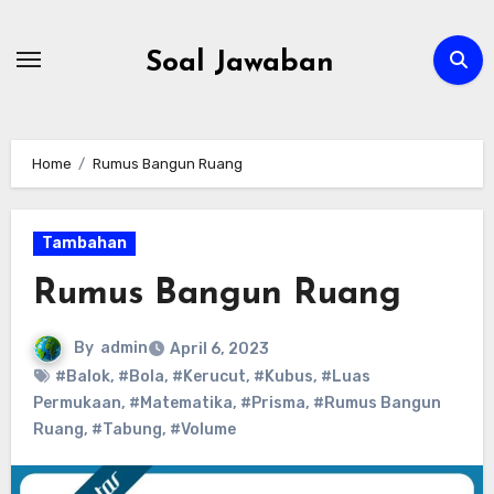
Skip
to
Soal Jawaban
content
Home
Rumus Bangun Ruang
Tambahan
Rumus Bangun Ruang
By
admin
April 6, 2023
#Balok
,
#Bola
,
#Kerucut
,
#Kubus
,
#Luas
Permukaan
,
#Matematika
,
#Prisma
,
#Rumus Bangun
Ruang
,
#Tabung
,
#Volume