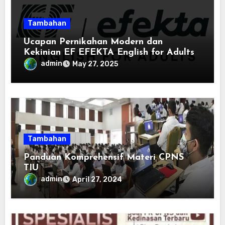
Tambahan
Ucapan Pernikahan Modern dan
Kekinian EF EFEKTA English for Adults:
Inspirasi Kata-kata yang Bikin Momen
admin
May 27, 2025
Spesial Semakin Berarti
Tambahan
Panduan Komprehensif Materi CPNS
TIU
admin
April 27, 2024