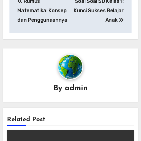
Rumus
Soal Soal SD Kelas 1:
navigation
Matematika: Konsep
Kunci Sukses Belajar
dan Penggunaannya
Anak
By
admin
Related Post